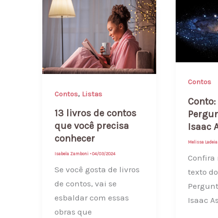
Contos
,
Contos
Listas
Conto:
13 livros de contos
Pergun
que você precisa
Isaac 
conhecer
Melissa Ladei
Isabela Zamboni
•
04/03/2024
Confira 
Se você gosta de livros
texto d
de contos, vai se
Pergunt
esbaldar com essas
Isaac A
obras que