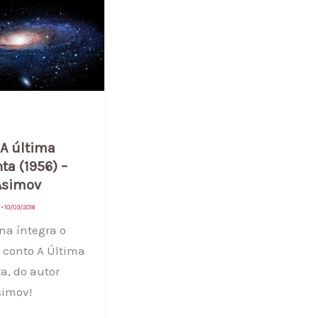
 A última
ta (1956) –
Asimov
a
•
10/03/2016
na íntegra o
o conto A Última
a, do autor
simov!