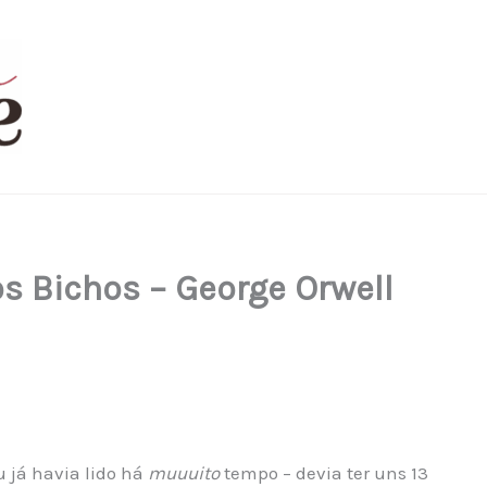
s Bichos – George Orwell
u já havia lido há
muuuito
tempo – devia ter uns 13