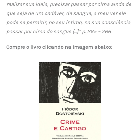
realizar sua ideia, precisar passar por cima ainda de
que seja de um cadáver, de sangue, a meu ver ele
pode se permitir, no seu íntimo, na sua consciência
passar por cima do sangue […]” p. 265 – 266
Compre o livro clicando na imagem abaixo: