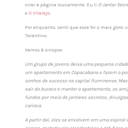
virar a página loucamente. Eu li
O Jantar Secr
e
O Vilarejo
.
Por enquanto, senti que esse foi o mais
gore
, 
Tarantino.
Vamos à sinopse:
Um grupo de jovens deixa uma pequena cidade n
um apartamento em Copacabana e fazem o poss
sonhos de sucesso na capital fluminense. Mas o
sair do buraco e manter o apartamento, os am
fundos por meio de jantares secretos, divulgado
carioca.
A partir daí, eles se envolvem em uma espira