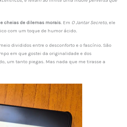
xcêntricos, e levam ao limite uma índole perversa que
e cheias de dilemas morais
. Em
O Jantar Secreto
, ele
lógico com um toque de humor ácido.
meio divididos entre o desconforto e o fascínio. São
mpo em que gostei da originalidade e dos
do, um tanto piegas. Mas nada que me tirasse a