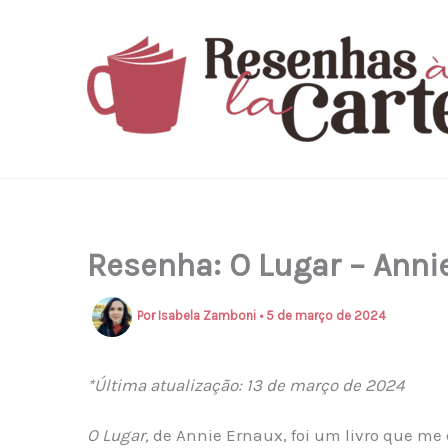
Ir
para
o
conteúdo
Resenha: O Lugar – Anni
Por
Isabela Zamboni
•
5 de março de 2024
*Última atualização: 13 de março de 2024
O Lugar,
de Annie Ernaux, foi um livro que m