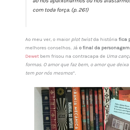
ao nos apaixonarmos ou nos afastarmos
com toda força. (p. 261)
Ao meu ver, o maior
plot twist
da história
fica
melhores conselhos. Já
o final da personagem 
Dewet
bem frisou na contracapa de
Uma cançã
formas. O amor que faz bem, o amor que deixa
tem por nós mesmos
“.