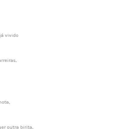
á vivido
reiras,
nota,
r outra birita,