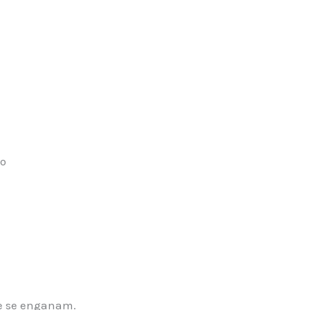
o
ue se enganam.