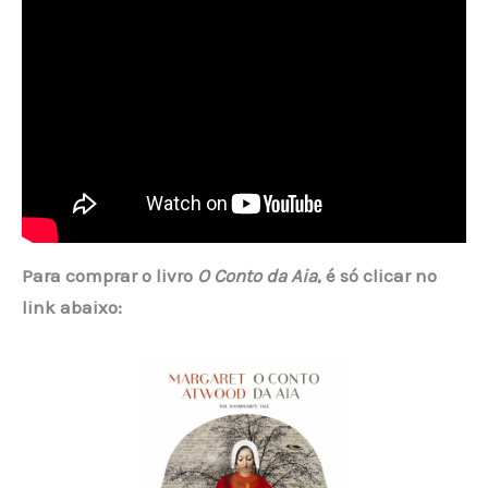
Para comprar o livro
O Conto da Aia
, é só clicar no
link abaixo: