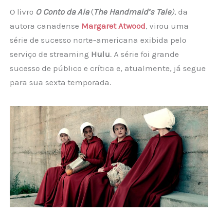
O livro
O Conto da Aia
(
The Handmaid’s Tale
)
, da
autora canadense
Margaret Atwood
, virou uma
série de sucesso norte-americana exibida pelo
serviço de streaming
Hulu
. A série foi grande
sucesso de público e crítica e, atualmente, já segue
para sua sexta temporada.