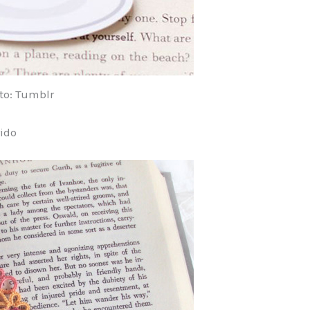
to: Tumblr
ido