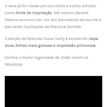
A obra já foi citada por escritores e outros artistas
como
fonte de inspiração
. Até mesmo Barack
Obama assumiu ser um dos adoradores da escrita e
das belas ilustrações de Maurice Sendak.
A edição da falecida Cosac Naify é excelente:
capa
dura, folhas mais grossas e impressão primorosa.
Confira o trailer legendado de
Onde Vivem os
Monstros
: