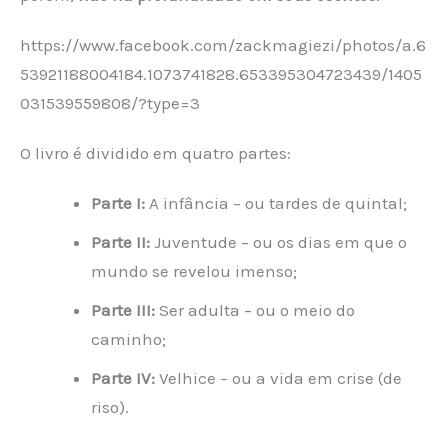
https://www.facebook.com/zackmagiezi/photos/a.6
53921188004184.1073741828.653395304723439/1405
031539559808/?type=3
O livro é dividido em quatro partes:
Parte I:
A infância – ou tardes de quintal;
Parte II:
Juventude – ou os dias em que o
mundo se revelou imenso;
Parte III:
Ser adulta – ou o meio do
caminho;
Parte IV:
Velhice – ou a vida em crise (de
riso).