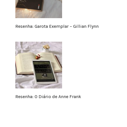
Resenha: Garota Exemplar – Gillian Flynn
Resenha: O Diário de Anne Frank